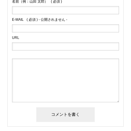
名前（例：山田 太郎）
( 必須 )
E-MAIL
( 必須 ) - 公開されません -
URL