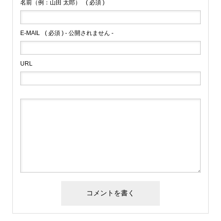
名前（例：山田 太郎）
( 必須 )
E-MAIL
( 必須 ) - 公開されません -
URL