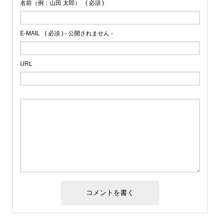
名前（例：山田 太郎）
( 必須 )
E-MAIL
( 必須 ) - 公開されません -
URL