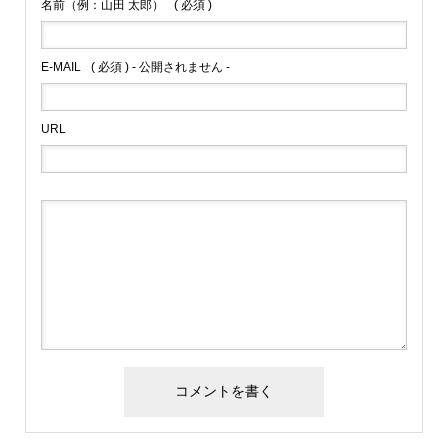
名前（例：山田 太郎）
( 必須 )
E-MAIL
( 必須 ) - 公開されません -
URL