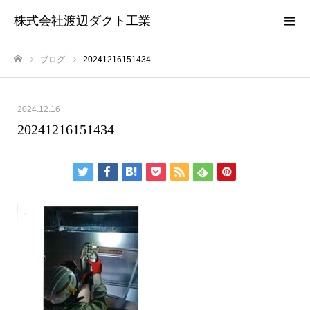
株式会社渡辺ダクト工業
ブログ
20241216151434
ホーム
2024.12.16
20241216151434